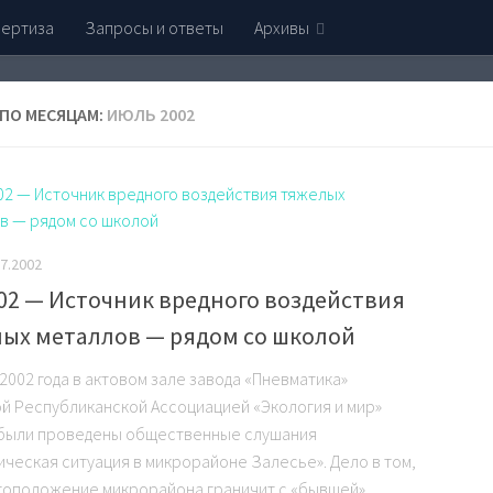
пертиза
Запросы и ответы
Архивы
 ПО МЕСЯЦАМ:
ИЮЛЬ 2002
07.2002
.02 — Источник вредного воздействия
ых металлов — рядом со школой
2002 года в актовом зале завода «Пневматика»
й Республиканской Ассоциацией «Экология и мир»
 были проведены общественные слушания
ическая ситуация в микрорайоне Залесье». Дело в том,
тоположение микрорайона граничит с «бывшей»...