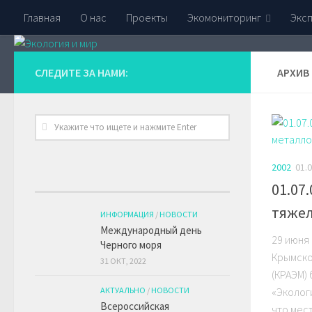
Главная
О нас
Проекты
Экомониторинг
Экс
СЛЕДИТЕ ЗА НАМИ:
АРХИВ
Экология и мир
Крымская Республиканская Ассоциация
2002
01.
01.07
тяжел
ИНФОРМАЦИЯ
/
НОВОСТИ
Международный день
29 июня 
Черного моря
Крымско
31 ОКТ, 2022
(КРАЭМ)
АКТУАЛЬНО
/
НОВОСТИ
«Эколог
Всероссийская
что мес