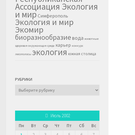
Ассоциация Экология
и мир
Симферополь
Экология и мир
Экомир
биоразнообразие
вода
животные
карьер
здоровая окружающая среда
конкурс
экология
южная столица
лесополосы
РУБРИКИ
Рубрики
Июль 2002
Пн
Вт
Ср
Чт
Пт
Сб
Вс
1
2
3
4
5
6
7