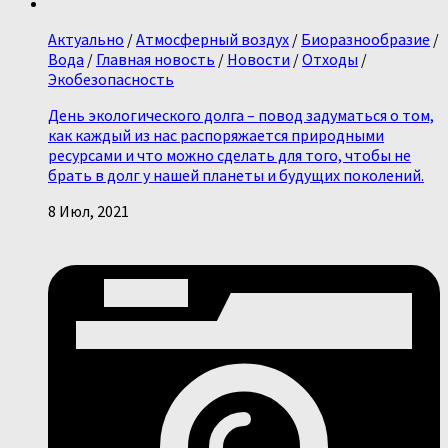
Актуально
/
Атмосферный воздух
/
Биоразнообразие
/
Вода
/
Главная новость
/
Новости
/
Отходы
/
Экобезопасность
День экологического долга – повод задуматься о том,
как каждый из нас распоряжается природными
ресурсами и что можно сделать для того, чтобы не
брать в долг у нашей планеты и будущих поколений.
8 Июл, 2021