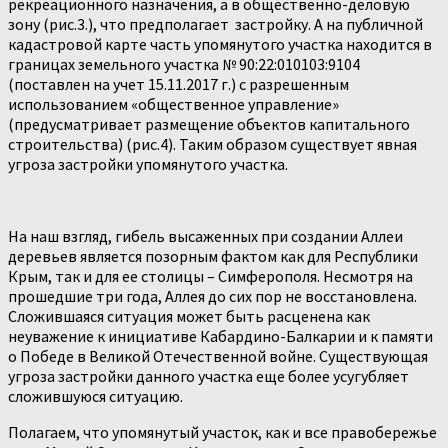
рекреационного назначения, а в общественно-деловую
зону (рис.3.), что предполагает застройку. А на публичной
кадастровой карте часть упомянутого участка находится в
границах земельного участка № 90:22:010103:9104
(поставлен на учет 15.11.2017 г.) с разрешенным
использованием «общественное управление»
(предусматривает размещение объектов капитального
строительства) (рис.4). Таким образом существует явная
угроза застройки упомянутого участка.
На наш взгляд, гибель высаженных при создании Аллеи
деревьев является позорным фактом как для Республики
Крым, так и для ее столицы – Симферополя. Несмотря на
прошедшие три года, Аллея до сих пор не восстановлена.
Сложившаяся ситуация может быть расценена как
неуважение к инициативе Кабардино-Балкарии и к памяти
о Победе в Великой Отечественной войне. Существующая
угроза застройки данного участка еще более усугубляет
сложившуюся ситуацию.
Полагаем, что упомянутый участок, как и все правобережье