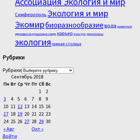
Ассоциация Экология и мир
Экология и мир
Симферополь
Экомир
биоразнообразие
вода
животные
карьер
здоровая окружающая среда
конкурс
лесополосы
экология
южная столица
Рубрики
Рубрики
Сентябрь 2018
Пн
Вт
Ср
Чт
Пт
Сб
Вс
1
2
3
4
5
6
7
8
9
10
11
12
13
14
15
16
17
18
19
20
21
22
23
24
25
26
27
28
29
30
« Авг
Окт »
Войти