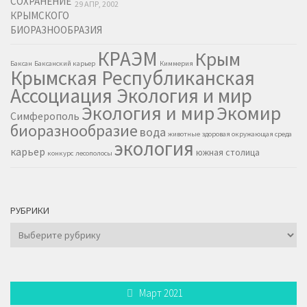
29 АПР, 2002
КРАЭМ
Крым
Баксан
Баксанский карьер
Киммерия
Крымская Республиканская
Ассоциация Экология и мир
Экология и мир
Экомир
Симферополь
биоразнообразие
вода
животные
здоровая окружающая среда
экология
карьер
южная столица
конкурс
лесополосы
РУБРИКИ
Рубрики
Март 2021