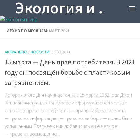
Экология и мир
АРХИВ ПО МЕСЯЦАМ:
МАРТ 2021
АКТУАЛЬНО
/
НОВОСТИ
15.03.2021
15 марта — День прав потребителя. В 2021
году он посвящён борьбе с пластиковым
загрязнением.
История этого Дня начинается так: 15 марта 1962 года Джон
Кеннеди выступил в Конгрессе и сформулировал четыре
основных права потребителя: — право на безопасность,
— право на информацию, — право на выбор и — право быть
услышанным. Позднее к ним добавились ещё четыре:
— право на возмещение...