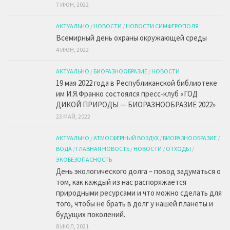
7 ИЮН, 2022
АКТУАЛЬНО
/
НОВОСТИ
/
НОВОСТИ СИМФЕРОПОЛЯ
Всемирный день охраны окружающей среды
4 ИЮН, 2022
АКТУАЛЬНО
/
БИОРАЗНООБРАЗИЕ
/
НОВОСТИ
19 мая 2022 года в Республиканской библиотеке
им И.Я.Франко состоялся пресс-клуб «ГОД
ДИКОЙ ПРИРОДЫ — БИОРАЗНООБРАЗИЕ 2022»
23 МАЙ, 2022
АКТУАЛЬНО
/
АТМОСФЕРНЫЙ ВОЗДУХ
/
БИОРАЗНООБРАЗИЕ
/
ВОДА
/
ГЛАВНАЯ НОВОСТЬ
/
НОВОСТИ
/
ОТХОДЫ
/
ЭКОБЕЗОПАСНОСТЬ
День экологического долга – повод задуматься о
том, как каждый из нас распоряжается
природными ресурсами и что можно сделать для
того, чтобы не брать в долг у нашей планеты и
будущих поколений.
8 ИЮЛ, 2021