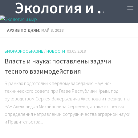
Экология и мир
АРХИВ ПО ДНЯМ:
МАЙ 3, 2018
БИОРАЗНООБРАЗИЕ
/
НОВОСТИ
03.05.2018
Власть и наука: поставлены задачи
тесного взаимодействия
В рамках подготовки к первому заседанию Научно-
технического совета при Главе Республики Крым, под
руководством Сергея Валерьевича Аксенова и президента
РАН Александра Михайловича Сергеева, а также с целью
определения направлений сотрудничества аграрной науки
и Правительства...