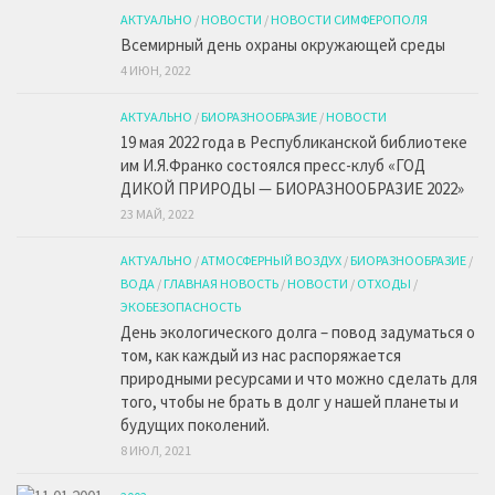
АКТУАЛЬНО
/
НОВОСТИ
/
НОВОСТИ СИМФЕРОПОЛЯ
Всемирный день охраны окружающей среды
4 ИЮН, 2022
АКТУАЛЬНО
/
БИОРАЗНООБРАЗИЕ
/
НОВОСТИ
19 мая 2022 года в Республиканской библиотеке
им И.Я.Франко состоялся пресс-клуб «ГОД
ДИКОЙ ПРИРОДЫ — БИОРАЗНООБРАЗИЕ 2022»
23 МАЙ, 2022
АКТУАЛЬНО
/
АТМОСФЕРНЫЙ ВОЗДУХ
/
БИОРАЗНООБРАЗИЕ
/
ВОДА
/
ГЛАВНАЯ НОВОСТЬ
/
НОВОСТИ
/
ОТХОДЫ
/
ЭКОБЕЗОПАСНОСТЬ
День экологического долга – повод задуматься о
том, как каждый из нас распоряжается
природными ресурсами и что можно сделать для
того, чтобы не брать в долг у нашей планеты и
будущих поколений.
8 ИЮЛ, 2021