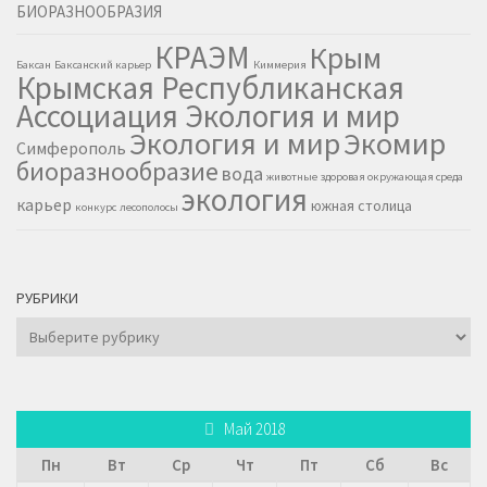
КРАЭМ
Крым
Баксан
Баксанский карьер
Киммерия
Крымская Республиканская
Ассоциация Экология и мир
Экология и мир
Экомир
Симферополь
биоразнообразие
вода
животные
здоровая окружающая среда
экология
карьер
южная столица
конкурс
лесополосы
РУБРИКИ
Рубрики
Май 2018
Пн
Вт
Ср
Чт
Пт
Сб
Вс