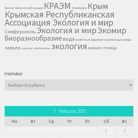
КРАЭМ
Крым
Баксан
Баксанский карьер
Киммерия
Крымская Республиканская
Ассоциация Экология и мир
Экология и мир
Экомир
Симферополь
биоразнообразие
вода
животные
здоровая окружающая среда
экология
карьер
южная столица
конкурс
лесополосы
РУБРИКИ
Рубрики
Февраль 2020
Пн
Вт
Ср
Чт
Пт
Сб
Вс
1
2