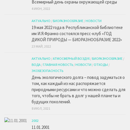
Всемирный день охраны окружающей среды
4 ИЮН, 2022
АКТУАЛЬНО
/
БИОРАЗНООБРАЗИЕ
/
НОВОСТИ
19 мая 2022 года в Республиканской библиотеке
им И.Я.Франко состоялся пресс-клуб «ГОД
ДИКОЙ ПРИРОДЫ — БИОРАЗНООБРАЗИЕ 2022»
23 МАЙ, 2022
АКТУАЛЬНО
/
АТМОСФЕРНЫЙ ВОЗДУХ
/
БИОРАЗНООБРАЗИЕ
/
ВОДА
/
ГЛАВНАЯ НОВОСТЬ
/
НОВОСТИ
/
ОТХОДЫ
/
ЭКОБЕЗОПАСНОСТЬ
День экологического долга – повод задуматься о
том, как каждый из нас распоряжается
природными ресурсами и что можно сделать для
того, чтобы не брать в долг у нашей планеты и
будущих поколений.
8 ИЮЛ, 2021
2002
11.01.2001