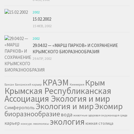
2002
15.02.2002
15 ФЕВ, 2002
2002
29.04.02 — «МАРШ ПАРКОВ» И СОХРАНЕНИЕ
КРЫМСКОГО БИОРАЗНООБРАЗИЯ
29 АПР, 2002
КРАЭМ
Крым
Баксан
Баксанский карьер
Киммерия
Крымская Республиканская
Ассоциация Экология и мир
Экология и мир
Экомир
Симферополь
биоразнообразие
вода
животные
здоровая окружающая среда
экология
карьер
южная столица
конкурс
лесополосы