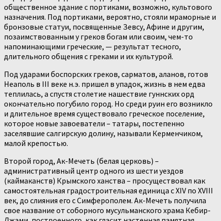
общественное здание с портиками, возможно, культового
назначения. Под портиками, вероятно, стояли мраморные и
бронзовые статуи, посвященные Зевсу, Афине и другим,
позаимствованным у греков богам или своим, чем-то
напоминающими греческие, — результат тесного,
длительного общения с греками и их культурой.
Под ударами боспорских греков, сарматов, аланов, готов
Неаполь в III веке н.э. пришел в упадок, жизнь в нем едва
теплилась, а спустя столетие нашествие гуннских орд
окончательно погубило город. Но среди руин его возникло
и длительное время существовало греческое поселение,
которое новые завоеватели – татары, постепенно
заселявшие салгирскую долину, называли Керменчиком,
малой крепостью.
Второй город, Ак-Мечеть (белая церковь) –
административный центр одного из шести уездов
(каймаканств) Крымского ханства – просуществовал как
самостоятельная градостроительная единица с XIV по XVIII
век, до слияния его с Симферополем. Ак-Мечеть получила
свое название от соборного мусульманского храма Кебир-
Джами, построенного, как гласит настенная памятная