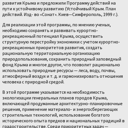
развития Крыма и предложили Программу действий на
пути к устойчивому развитию (Устойчивый Крым. План
действий. Изд- во «Сонат». Киев—Симферополь, 1999 г.).
Для реализации этой программы, по мнению ученых,
необходимо сохранять и развивать курортно-
рекреационный потенциал Крыма, осу­ществить
структурную перестройку экономики с учетом курортно-
рекреационных приоритетов развития, создать
рациональную территориаль­ную организацию
природопользования, сохранить природный заповедный
фонд Крыма и многое другое, что позволит рационально
использовать природные ресурсы — леса, воду, почвы,
атмосферный воздух и т. д. и гармонизировать отношения
человека с природной средой.
В этой программе указывается на необходимость
экологизации ге­неральных планов городов Крыма,
включающей продуманные архитектурно-планировочные
решения, применение материало- и энергосберега­ющих
строительных технологий, использование богатого
исторического опыта предков и национальных традиций в
градостроительстве. Среди приоритетных задач —