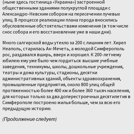
(ныне здесь гостиница «Украина») застроенной
общественными зданиями полукруглой площади с
Александро-Невским собором на пересечении лучевых
улиц. В процессе реализации плана города вносились
обусловленные обстоятельствами изменения (в том числе
снос собора и его восстановление уже в наши дни).
Много салгирской воды утекло за 200 с лишним лет. Хирел
Неаполь, старилась Ак-Мечеть, а молодой Симферополь
рос, раздавался вширь, вверх и хорошел. К 200-летнему
юбилею ему уже было чем гордиться: высшие учебные
заведения, техникумы, школы, дошкольные учреждения,
театры и дома культуры, стадионы, десятки
административных зданий, объекты здравоохранения,
промышленные предприятия, около 800 улиц общей
протяженностью более 400 км и более 360 тысяч населения,
для которых только за два доперестроечных десятилетия в
Симферополе построено жилья больше, чем за всю его
предыдущую историю.
(Продолжение следует)