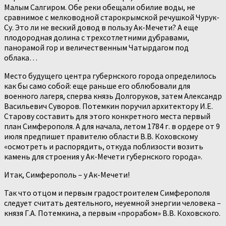
Малым Салгиром. Обе реки обещали обилие воды, не
сравнимое с мелководной старокрымской речушкой Чурук-
Су. Это ли не веский довод в пользу Ак-Мечети? А еще
плодородная долина с трехсотлетними дубравами,
панорамой гор и величественным Чатырдагом под
облака…
Место будущего центра губернского города определилось
как бы само собой: еще раньше его облюбовали для
военного лагеря, сперва князь Долгоруков, затем Александр
Васильевич Суворов. Потемкин поручил архитектору И.Е.
Старову составить для этого конкретного места первый
план Симферополя. А для начала, летом 1784 г. в ордере от 9
июля предпишет правителю области В.В. Коховскому
«осмотреть и распорядить, откуда поблизости возить
камень для строения у Ак-Мечети губернского города».
Итак, Симферополь – у Ак-Мечети!
Так что отцом и первым градостроителем Симферополя
следует считать деятельного, неуемной энергии человека –
князя Г.А. Потемкина, а первым «прорабом» В.В. Коховского.