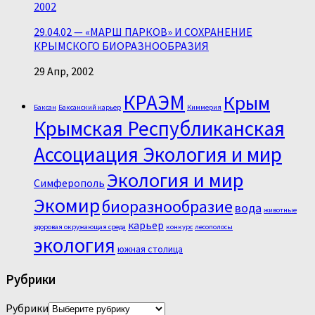
2002
29.04.02 — «МАРШ ПАРКОВ» И СОХРАНЕНИЕ
КРЫМСКОГО БИОРАЗНООБРАЗИЯ
29 Апр, 2002
КРАЭМ
Крым
Баксан
Баксанский карьер
Киммерия
Крымская Республиканская
Ассоциация Экология и мир
Экология и мир
Симферополь
Экомир
биоразнообразие
вода
животные
карьер
здоровая окружающая среда
конкурс
лесополосы
экология
южная столица
Рубрики
Рубрики