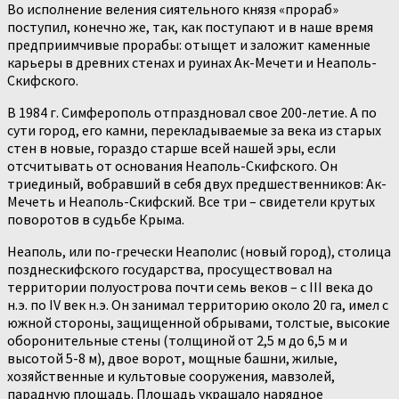
Во исполнение веления сиятельного князя «прораб»
поступил, конечно же, так, как поступают и в наше время
предприимчивые прорабы: отыщет и заложит каменные
карьеры в древних стенах и руинах Ак-Мечети и Неаполь-
Скифского.
В 1984 г. Симферополь отпраздновал свое 200-летие. А по
сути город, его камни, перекладываемые за века из старых
стен в новые, гораздо старше всей нашей эры, если
отсчитывать от основания Неаполь-Скифского. Он
триединый, вобравший в себя двух предшественников: Ак-
Мечеть и Неаполь-Скифский. Все три – свидетели крутых
поворотов в судьбе Крыма.
Неаполь, или по-гречески Неаполис (новый город), столица
позднескифского государства, просуществовал на
территории полуострова почти семь веков – с III века до
н.э. по IV век н.э. Он занимал территорию около 20 га, имел с
южной стороны, защищенной обрывами, толстые, высокие
оборонительные стены (толщиной от 2,5 м до 6,5 м и
высотой 5-8 м), двое ворот, мощные башни, жилые,
хозяйственные и культовые сооружения, мавзолей,
парадную площадь. Площадь украшало нарядное