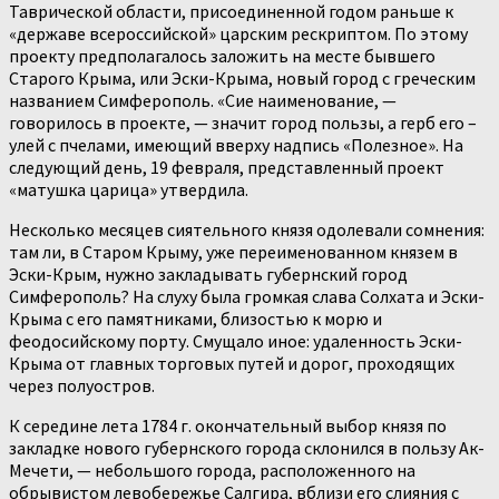
Таврической области, присоединенной годом раньше к
«державе всероссийской» царским рескриптом. По этому
проекту предполагалось заложить на месте бывшего
Старого Крыма, или Эски-Крыма, новый город с греческим
названием Симферополь. «Сие наименование, —
говорилось в проекте, — значит город пользы, а герб его –
улей с пчелами, имеющий вверху надпись «Полезное». На
следующий день, 19 февраля, представленный проект
«матушка царица» утвердила.
Несколько месяцев сиятельного князя одолевали сомнения:
там ли, в Старом Крыму, уже переименованном князем в
Эски-Крым, нужно закладывать губернский город
Симферополь? На слуху была громкая слава Солхата и Эски-
Крыма с его памятниками, близостью к морю и
феодосийскому порту. Смущало иное: удаленность Эски-
Крыма от главных торговых путей и дорог, проходящих
через полуостров.
К середине лета 1784 г. окончательный выбор князя по
закладке нового губернского города склонился в пользу Ак-
Мечети, — небольшого города, расположенного на
обрывистом левобережье Салгира, вблизи его слияния с