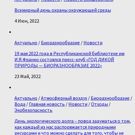
Всемирный день охраны окружающей среды
4 Июн, 2022
Актуально
/
Биоразнообразие
/
Новости
19 мая 2022 года в Республиканской библиотеке им
И.Я.Франко состоялся пресс-клуб «ГОД ДИКОЙ
ПРИРОДЫ — БИОРАЗНООБРАЗИЕ 2022»
23 Май, 2022
Актуально
/
Атмосферный воздух
/
Биоразнообразие
/
Вода
/
Главная новость
/
Новости
/
Отходы
/
Экобезопасность
День экологического долга – повод задуматься о том,
как каждый из нас распоряжается природными
ресурсами и что можно сделать для того, чтобы не