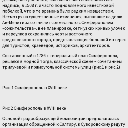
надпись, в 1508 г. и часто подновляемого известковой
побелкой, что в те времена было редким новшеством.
Несмотря на существенные изменения, выпавшие на долю
Ак-Мечети за сотни лет совместного с Симферополем
«сожительства», в её планировке, сети узких кривых улочек
и переулков сохранились черты восточного
средневекового города, представляющие большой интерес
для туристов, краеведов, историков, архитекторов.
Составленный в 1786 г. генеральный план Симферополя,
решался в модной тогда, классической схеме – сочетанием
трилучевой и прямоугольной системы улиц (рис.1 и рис.2)
Рис. 1 Симферополь в XVIII веке
Рис.2 Симферополь в XVIII веке
Основой градообразующей композиции предполагалась
организация обращенной к Салгиру, к Суворовскому редуту