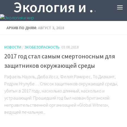
Экология и мир
АРХИВ ПО ДНЯМ:
АВГУСТ 3, 2018
НОВОСТИ
/
ЭКОБЕЗОПАСНОСТЬ
03.08.2018
2017 год стал самым смертоносным для
защитников окружающей среды
Рафаель Науэль, Дюба Исса, Фелип Рамирес, То Диамант,
Родрик Нгулубе… Список защитников окружающей среды,
убитых в 2017 году, насколько длинный, насколько и
устрашающий. Прошедший год был назван британской
неправительственной организацией «Global Witness»,
ведущей печальную...