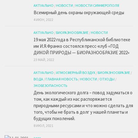
АКТУАЛЬНО
/
НОВОСТИ
/
НОВОСТИ СИМФЕРОПОЛЯ
Всемирный день охраны окружающей среды
4 ИЮН, 2022
АКТУАЛЬНО
/
БИОРАЗНООБРАЗИЕ
/
НОВОСТИ
19 мая 2022 года в Республиканской библиотеке
им И.Я.Франко состоялся пресс-клуб «ГОД
ДИКОЙ ПРИРОДЫ — БИОРАЗНООБРАЗИЕ 2022»
23 МАЙ, 2022
АКТУАЛЬНО
/
АТМОСФЕРНЫЙ ВОЗДУХ
/
БИОРАЗНООБРАЗИЕ
/
ВОДА
/
ГЛАВНАЯ НОВОСТЬ
/
НОВОСТИ
/
ОТХОДЫ
/
ЭКОБЕЗОПАСНОСТЬ
День экологического долга – повод задуматься о
том, как каждый из нас распоряжается
природными ресурсами и что можно сделать для
того, чтобы не брать в долг у нашей планеты и
будущих поколений.
8 ИЮЛ, 2021