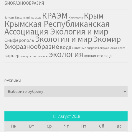
КРАЭМ
Крым
Баксан
Баксанский карьер
Киммерия
Крымская Республиканская
Ассоциация Экология и мир
Экология и мир
Экомир
Симферополь
биоразнообразие
вода
животные
здоровая окружающая среда
экология
карьер
южная столица
конкурс
лесополосы
РУБРИКИ
Рубрики
Август 2018
Пн
Вт
Ср
Чт
Пт
Сб
Вс