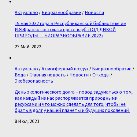
Актуально
/
Биоразнообразие
/
Новости
19 мая 2022 года в Республиканской библиотеке им
И.Я.Франко состоялся пресс-клуб «ГОД ДИКОЙ
ПРИРОДЫ — БИОРАЗНООБРАЗИЕ 2022»
23 Май, 2022
Актуально
/
Атмосферный воздух
/
Биоразнообразие
/
Вода
/
Главная новость
/
Новости
/
Отходы
/
Экобезопасность
День экологического долга – повод задуматься о том,
как каждый из нас распоряжается природными
ресурсами и что можно сделать для того, чтобы не
брать в долг у нашей планеты и будущих поколений.
8 Июл, 2021