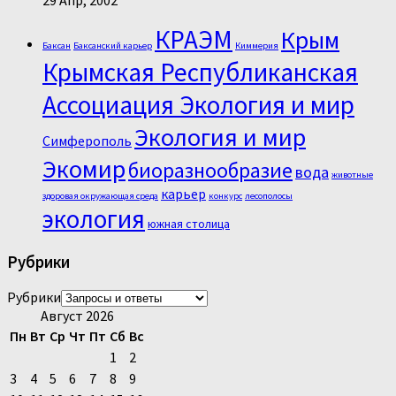
КРАЭМ
Крым
Баксан
Баксанский карьер
Киммерия
Крымская Республиканская
Ассоциация Экология и мир
Экология и мир
Симферополь
Экомир
биоразнообразие
вода
животные
карьер
здоровая окружающая среда
конкурс
лесополосы
экология
южная столица
Рубрики
Рубрики
Август 2026
Пн
Вт
Ср
Чт
Пт
Сб
Вс
1
2
3
4
5
6
7
8
9