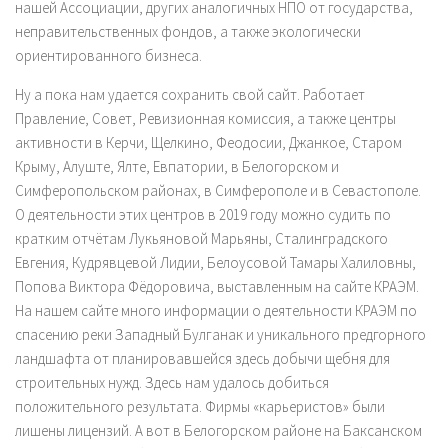
нашей Ассоциации, других аналогичных НПО от государства,
неправительственных фондов, а также экологически
ориентированного бизнеса.
Ну а пока нам удается сохранить свой сайт. Работает
Правление, Совет, Ревизионная комиссия, а также центры
активности в Керчи, Щелкино, Феодосии, Джанкое, Старом
Крыму, Алуште, Ялте, Евпатории, в Белогорском и
Симферопольском районах, в Симферополе и в Севастополе.
О деятельности этих центров в 2019 году можно судить по
кратким отчётам Лукьяновой Марьяны, Сталинградского
Евгения, Кудрявцевой Лидии, Белоусовой Тамары Халиловны,
Попова Виктора Фёдоровича, выставленным на сайте КРАЭМ.
На нашем сайте много информации о деятельности КРАЭМ по
спасению реки Западный Булганак и уникального предгорного
ландшафта от планировавшейся здесь добычи щебня для
строительных нужд. Здесь нам удалось добиться
положительного результата. Фирмы «карьеристов» были
лишены лицензий. А вот в Белогорском районе на Баксанском