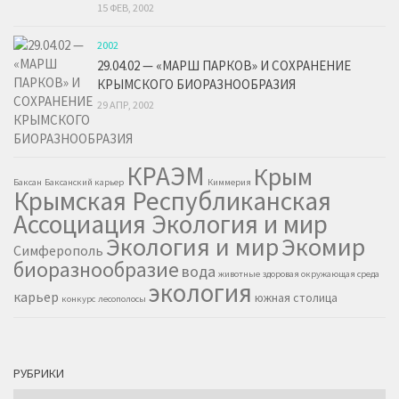
15 ФЕВ, 2002
2002
29.04.02 — «МАРШ ПАРКОВ» И СОХРАНЕНИЕ
КРЫМСКОГО БИОРАЗНООБРАЗИЯ
29 АПР, 2002
КРАЭМ
Крым
Баксан
Баксанский карьер
Киммерия
Крымская Республиканская
Ассоциация Экология и мир
Экология и мир
Экомир
Симферополь
биоразнообразие
вода
животные
здоровая окружающая среда
экология
карьер
южная столица
конкурс
лесополосы
РУБРИКИ
Рубрики