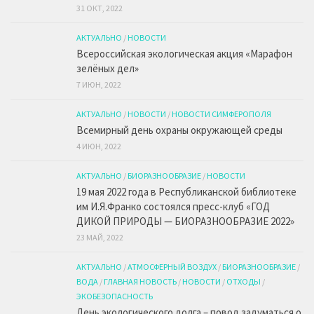
31 ОКТ, 2022
АКТУАЛЬНО
/
НОВОСТИ
Всероссийская экологическая акция «Марафон
зелёных дел»
7 ИЮН, 2022
АКТУАЛЬНО
/
НОВОСТИ
/
НОВОСТИ СИМФЕРОПОЛЯ
Всемирный день охраны окружающей среды
4 ИЮН, 2022
АКТУАЛЬНО
/
БИОРАЗНООБРАЗИЕ
/
НОВОСТИ
19 мая 2022 года в Республиканской библиотеке
им И.Я.Франко состоялся пресс-клуб «ГОД
ДИКОЙ ПРИРОДЫ — БИОРАЗНООБРАЗИЕ 2022»
23 МАЙ, 2022
АКТУАЛЬНО
/
АТМОСФЕРНЫЙ ВОЗДУХ
/
БИОРАЗНООБРАЗИЕ
/
ВОДА
/
ГЛАВНАЯ НОВОСТЬ
/
НОВОСТИ
/
ОТХОДЫ
/
ЭКОБЕЗОПАСНОСТЬ
День экологического долга – повод задуматься о