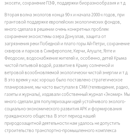
экосети, сохранение ПЗФ, поддержки биоразнообразия и т.д.
Вторая волна экологов конца 90-х и начала 2000-х годов, при
грантовой поддержке европейских экологических фондов,
много сделала в решении очень конкретных проблем:
сохранение экосистемы озера Донузлав, защита от
загрязнения реки Победной и плато горы Ай-Петри, сохранение
скверов и парков в Симферополе, Керчи, Алуште, Ялте и
Феодосии, водоснабжение жителей и, особенно, детей Крыма
чистой питьевой водой, развитие в Крыму солнечной и
ветровой возобновляемой экологически чистой энергии и т.д.
В это время у нас хорошо было поставлено стратегическое
планирование, мы часто выступали в СМИ (телевидение, радио,
газеты и журналы), издавали собственный журнал «Экомир». Мы
много сделали для популяризации идей устойчивого эколого-
социально-экономического развития АРК и формирования
гражданского общества. В этот период нашей
природозащитной деятельности нам удалось не допустить
строительство транспортно-промышленного комплекса