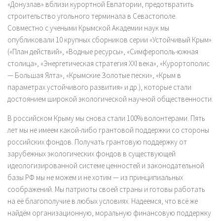
«Донузлав» вблизи курортной Евпатории, предотвратить
строительство угольного терминала в Севастополе.
Совместно с учеными Крымской Академии наук мы
опубликовали 10 крупных сборников серии «Устойчивый Крым»
(«План действий», «Водные ресурсы», «Симферополь-южная
столица», «Энергетическая стратегия XXI века», «Курортополис
— Большая Ялта», «Крымские Золотые пески», «Крым в
параметрах устойчивого развития» и др.), которые стали
достоянием широкой экологической научной общественности.
В российском Крыму мы снова стали 100% волонтерами. Пять
лет мы не имеем какой-либо грантовой поддержки со стороны
российских фондов. Получать грантовую поддержку от
зарубежных экологических фондов в существующей
идеологизированной системе ценностей и законодательной
базы РФ мы не можем и не хотим — из принципиальных
соображений. Мы патриоты своей страны и готовы работать
на её благополучие в любых условиях. Надеемся, что всё же
найдём организационную, моральную финансовую поддержку