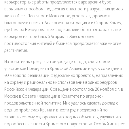
карьере горные работы продолжаются варварским буро-
взрывным способом, подвергая опасности разрушения домов
жителей сел Пасечное и Межгорное, угрожая здоровью и
благополучию селян. Аналогичная ситуация и в Старом Крыму,
где Тамара Белоусова и её сподвижники борются за закрытие
карьеров на горе Лысый Агармыш. Здесь эпопея
противостояния жителей и бизнеса продолжается уже многие
десятилетия.
Из позитивных результатов уходящего года, считаю моё
участие как Президента Крымской Академии наук в совещании
«О мерах по реализации федеральных проектов, направленных
на охрану и рациональное использование водных ресурсов
Российской Федерации. Совещание состоялось 20 ноября с.г. в
Москве в Совете Федерации в Комитете по аграрно-
продовольственной политике. Мне удалось сделать доклад о
водных проблемах Крыма и внести ряд предложений по
экологическому оздоровлению водных объектов, улучшению
водообеспеченности Крымского полуострова. Особый интерес